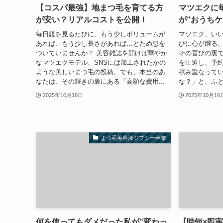
【コスパ最強】地まつ毛を育てる方
マツエクに
が安い？リアルコストを公開！
が“おうち
毎日鏡を見るたびに、もう少しボリュームが
マツエク、い
あれば、もう少し長さがあれば…とため息を
びに心が躍る
ついていませんか？ 美容雑誌を開けば華やか
その喜びの裏で
なマツエクモデル、SNSには加工されたかの
を圧迫し、予
ような美しいまつ毛の投稿。でも、本当のあ
積み重なって
なたは、その輝きの裏にある「高額な費用...
な？」と、ふと
2025年10月16日
2025年10月16
まつ毛美容液ジプシー卒業
何を使ってもダメだった私が“変わっ
【時短×即