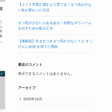
【メイク卒業】隠すより育てる！まつ毛が少な
ま
い私が変わった方法
た
まつ毛が少ない人あるある！自然なボリューム
試し
を出すための私の工夫
容
厳
し
【体験談】生まれつきまつ毛が少なくても“すっ
ぴんに自信”を持てた理由
最近のコメント
表示できるコメントはありません。
イド
アーカイブ
2025年10月